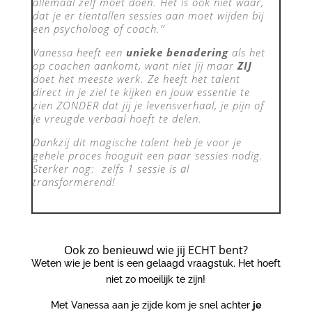
allemaal zelf moet doen. Het is ook niet waar,
dat je er tientallen sessies aan moet wijden bij
een psycholoog of coach.’’
Vanessa heeft een
unieke benadering
als het
op coachen aankomt, want niet jij maar
ZIJ
doet het meeste werk. Ze heeft het talent
direct in je ziel te kijken en jouw essentie te
zien ZONDER dat jij je levensverhaal, je pijn of
je vreugde verbaal hoeft te delen.
Dankzij dit magische talent heb je voor je
gehele proces hooguit een paar sessies nodig.
Sterker nog: zelfs 1 sessie is al
transformerend!
Ook zo benieuwd wie jij ECHT bent?
Weten wie je bent is een gelaagd vraagstuk. Het hoeft
niet zo moeilijk te zijn!
Met Vanessa aan je zijde kom je snel achter
je