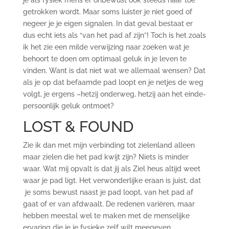
getrokken wordt. Maar soms luister je niet goed of
negeer je je eigen signalen. In dat geval bestaat er
dus echt iets als “van het pad af zijn”! Toch is het zoals
ik het zie een milde verwijzing naar zoeken wat je
behoort te doen om optimaal geluk in je leven te
vinden. Want is dat niet wat we allemaal wensen? Dat
als je op dat befaamde pad loopt en je netjes de weg
volgt, je ergens –hetzij onderweg, hetzij aan het einde-
persoonlijk geluk ontmoet?
LOST & FOUND
Zie ik dan met mijn verbinding tot zielenland alleen
maar zielen die het pad kwijt zijn? Niets is minder
waar. Wat mij opvalt is dat jij als Ziel heus altijd weet
waar je pad ligt. Het verwonderlijke eraan is juist, dat
je soms bewust naast je pad loopt, van het pad af
gaat of er van afdwaalt. De redenen variëren, maar
hebben meestal wel te maken met de menselijke
ervaring die je je fysieke zelf wilt meegeven.