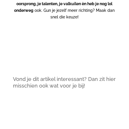
oorsprong,
je talenten, je valkuilen èn heb je nog lol
onderweg
ook. Gun je jezelf meer richting? Maak dan
snel die keuze!
Hee Vanessa! Bel mij snel zodat ik
weet hoe het voelt!
Vond je dit artikel interessant? Dan zit hier
misschien ook wat voor je bij!