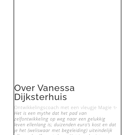
Over Vanessa
Dijksterhuis
Ontwikkelingscoach met een vleugje Magie ✨
Het is een mythe dat het pad van
zelfontwikkeling op weg naar een gelukkig
leven ellenlang is; duizenden euro’s kost en dat
je het (weliswaar met begeleiding) uiteindelijk