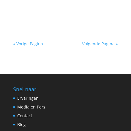
een honest-to-God-dit-wordt-nooit-meer-
hetzelfde-breuk. Zo eentje waar je nachten van
wakker ligt of woelt, je de lust en smaak...
« Vorige Pagina
Volgende Pagina »
Snel naar
Ervaringen
Media en Pers
Contact
Blog